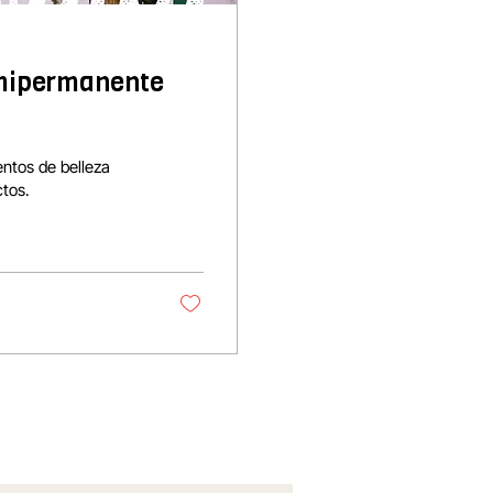
emipermanente
ntos de belleza
ctos.