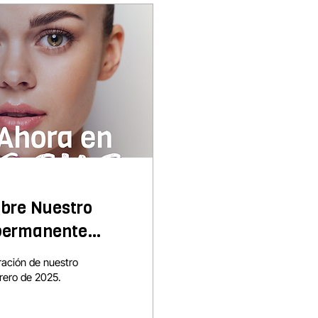
ubre Nuestro
ipermanente
025)
ración de nuestro
rero de 2025.