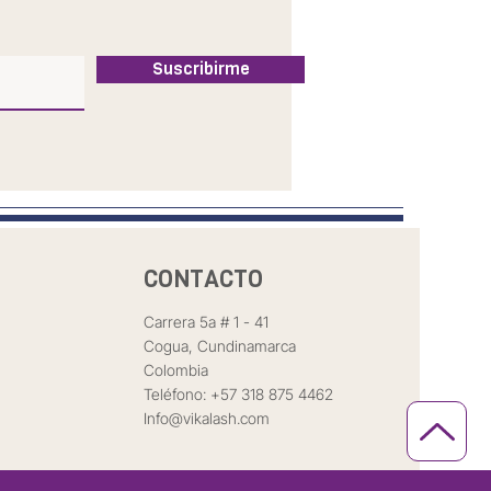
Suscribirme
CONTACTO
Carrera 5a # 1 - 41
Cogua,
Cundinamarca
Colom
bia
Teléfono: +57
318 875 4462
Info@vikalash.com