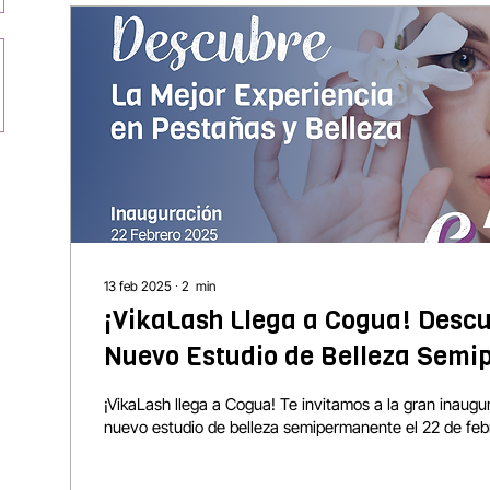
13 feb 2025
∙
2
min
¡VikaLash Llega a Cogua! Desc
Nuevo Estudio de Belleza Sem
(Lanzamiento - 22 de Febrero 2
¡VikaLash llega a Cogua! Te invitamos a la gran inaugu
nuevo estudio de belleza semipermanente el 22 de feb