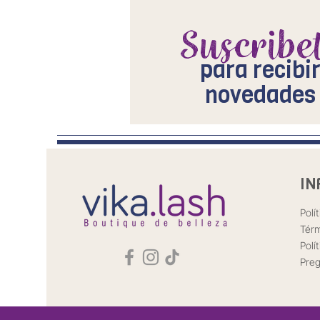
Suscribe
para recibi
novedades
IN
Polí
Térm
Polí
Preg